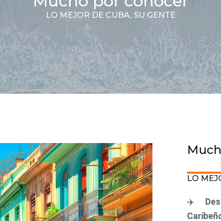
Mucho por conocer
LO MEJOR DE CUBA, SU GENTE
Much
LO MEJ
✈️
Des
Caribeñ