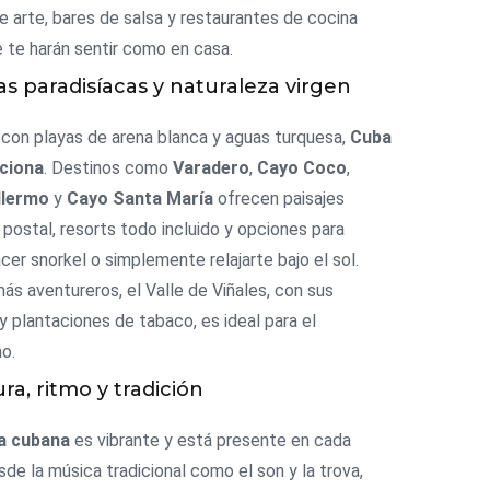
de arte, bares de salsa y restaurantes de cocina
e te harán sentir como en casa.
yas paradisíacas y naturaleza virgen
 con playas de arena blanca y aguas turquesa,
Cuba
ciona
. Destinos como
Varadero
,
Cayo Coco
,
llermo
y
Cayo Santa María
ofrecen paisajes
 postal, resorts todo incluido y opciones para
cer snorkel o simplemente relajarte bajo el sol.
más aventureros, el Valle de Viñales, con sus
 plantaciones de tabaco, es ideal para el
o.
ura, ritmo y tradición
a cubana
es vibrante y está presente en cada
sde la música tradicional como el son y la trova,