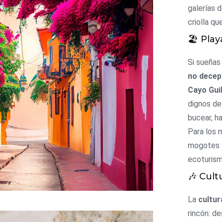
galerías 
criolla qu
🏖️ Pla
Si sueñas
no decep
Cayo Gui
dignos de
bucear, ha
Para los 
mogotes y
ecoturism
🎶 Cult
La
cultur
rincón: de