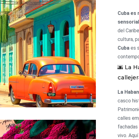
Cuba es 
sensorial
del Caribe
cultura, p
Cuba
es s
contempor
🌆 La H
calleje
La Haba
casco his
Patrimoni
calles em
fachadas 
vivo. Aqu