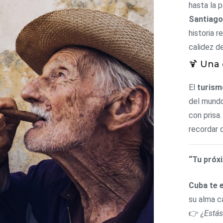
hasta la p
Santiago
historia r
calidez d
🍹 Una 
El
turism
del mundo 
con prisa.
recordar q
“Tu próx
Cuba te 
su alma ca
👉
¿Estás