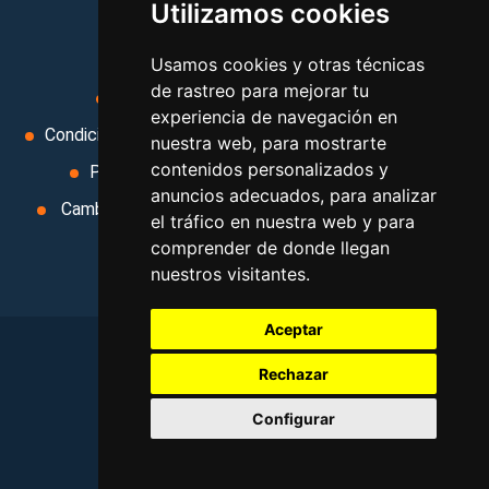
Utilizamos cookies
MI AGENCIA
Usamos cookies y otras técnicas
de rastreo para mejorar tu
Aviso legal
Condiciones de uso
experiencia de navegación en
Condiciones Generales
Ley de Viajes Combinados
nuestra web, para mostrarte
contenidos personalizados y
Política de privacidad
Uso de cookies
anuncios adecuados, para analizar
Cambiar preferencias de cookies
Area privada
el tráfico en nuestra web y para
Contacto
comprender de donde llegan
nuestros visitantes.
Aceptar
Rechazar
©
2026
. Todos los derechos reservados
.
Configurar
Aviso legal