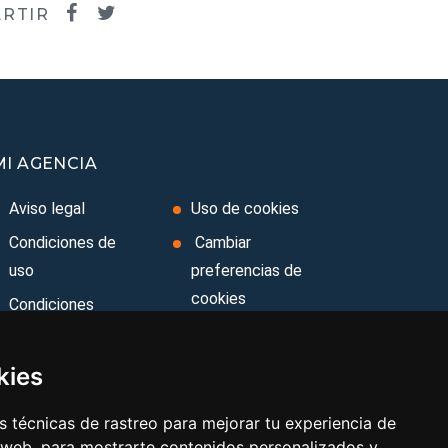
RTIR
MI AGENCIA
Aviso legal
Uso de cookies
Condiciones de
Cambiar
uso
preferencias de
cookies
Condiciones
Generales
Area privada
Ley de Viajes
Contacto
kies
Combinados
 técnicas de rastreo para mejorar tu experiencia de
Política de
 web, para mostrarte contenidos personalizados y