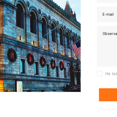
E-mail
Observa
He le