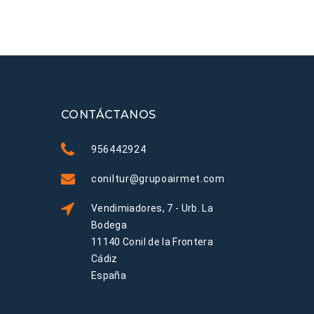
CONTÁCTANOS
956442924
coniltur@grupoairmet.com
Vendimiadores, 7 - Urb. La
Bodega
11140 Conil de la Frontera
Cádiz
España