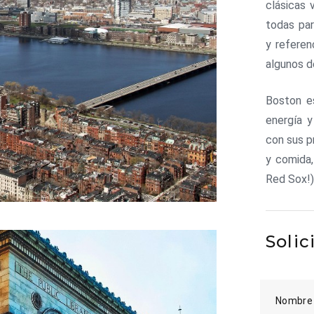
clásicas 
todas pa
y referen
algunos d
Boston es
energía y
con sus p
y comida,
Red Sox!)
Solic
Nombre